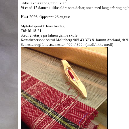
ulike teknikker og produkter.
Vi er nå 17 damer i ulike aldre som deltar, noen med lang erfaring og br
Høst 2026
: Oppstart: 25.august
Møtetidspunkt: hver tirsdag
Tid: kl 18-21
Sted: 2. etasje på Jahren gamle skole.
Kontaktperson: Astrid Molteberg 905 43 373 & Jorunn Apeland, tlf 
Semesteravgift høstsemester: 400,-/ 800,- (medl/ ikke medl)