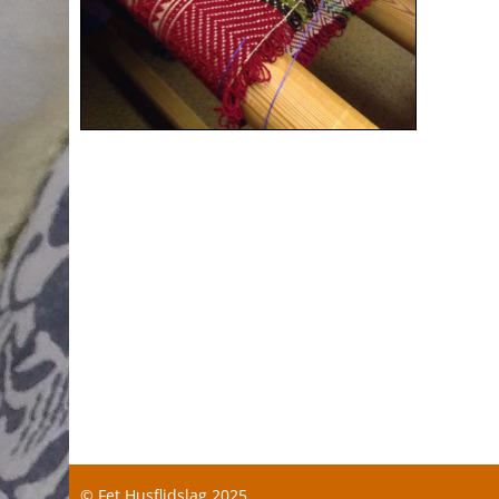
© Fet Husflidslag 2025