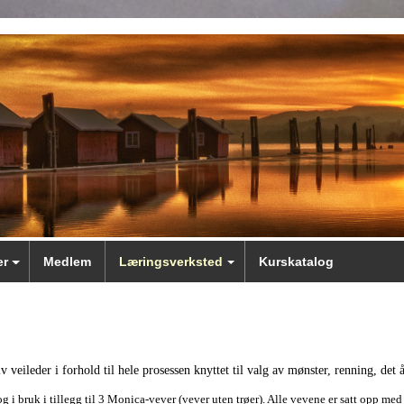
er
Medlem
Læringsverksted
Kurskatalog
eileder i forhold til hele prosessen knyttet til valg av mønster, renning, det å
og i bruk i tillegg til 3 Monica-vever (vever uten trøer). Alle vevene er satt opp me