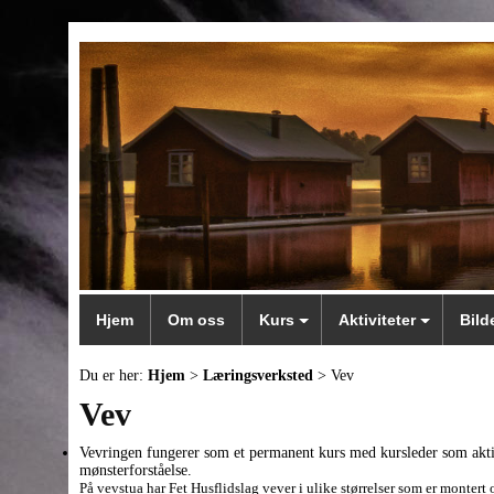
Hjem
Om oss
Kurs
Aktiviteter
Bild
Du er her:
Hjem
>
Læringsverksted
> Vev
Vev
Vevringen fungerer som et permanent kurs med kursleder som aktiv v
mønsterforståelse.
På vevstua har Fet Husflidslag vever i ulike størrelser som er montert 