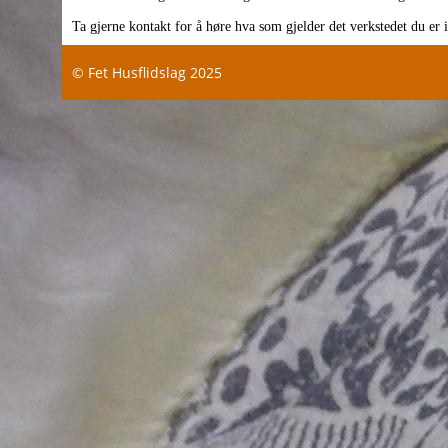
Ta gjerne kontakt for å høre hva som gjelder det verkstedet du er in
© Fet Husflidslag 2025