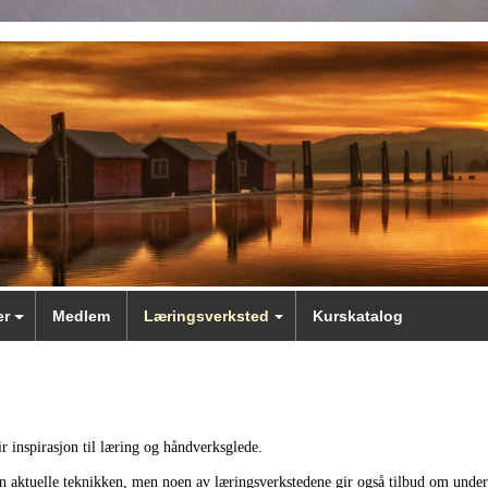
er
Medlem
Læringsverksted
Kurskatalog
r inspirasjon til læring og håndverksglede.
 den aktuelle teknikken, men noen av læringsverkstedene gir også tilbud om unde