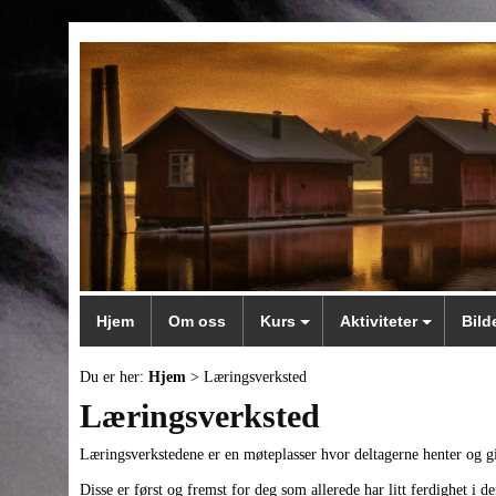
Hjem
Om oss
Kurs
Aktiviteter
Bild
Du er her:
Hjem
> Læringsverksted
Læringsverksted
Læringsverkstedene er en møteplasser hvor deltagerne henter og gi
Disse er først og fremst for deg som allerede har litt ferdighet i