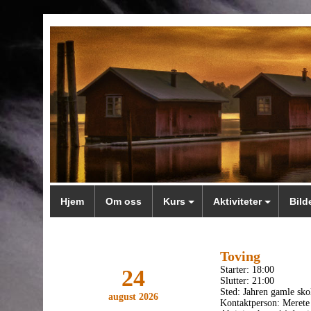
Hjem
Om oss
Kurs
Aktiviteter
Bild
Toving
Starter:
18:00
24
Slutter:
21:00
Sted:
Jahren gamle sko
august 2026
Kontaktperson:
Merete