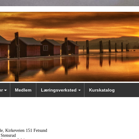
er
Medlem
Læringsverksted
Kurskatalog
le, Kirkeveien 151 Fetsund
 Stensrud