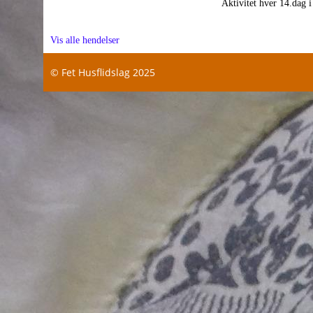
Aktivitet hver 14.dag i
Vis alle hendelser
© Fet Husflidslag 2025