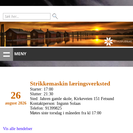
MENY
Strikkemaskin læringsverksted
Starter:
17:00
26
Slutter:
21:30
Sted:
Jahren gamle skole, Kirkeveien 151 Fetsund
august 2026
Kontaktperson:
Ingunn Solaas
Telefon:
91399825
Møtes siste torsdag i måneden fra kl 17:00
Vis alle hendelser