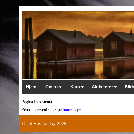
Hjem
Om oss
Kurs
Aktiviteter
Bild
Pagina inexistenta.
Pentru a reveni click pe
home page
© Fet Husflidslag 2025